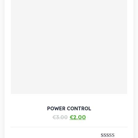
POWER CONTROL
Le
Le
€
3.00
€
2.00
prix
prix
initial
actuel