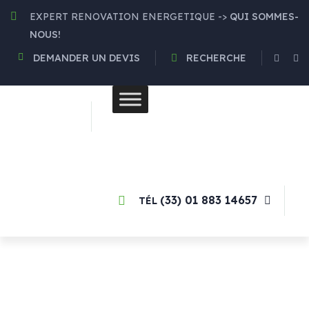
Optimisez Votre
Confort
avec
EXPERT RENOVATION ENERGETIQUE ->
QUI SOMMES-
nos
Solutions de Chauffage
NOUS!
Éco-Responsables
et nos
panneaux solaires
! 🌿
En Savoir plus !
DEMANDER UN DEVIS
RECHERCHE
Profiter des
aides
gouvernementales
généreuses
! 🌞
(33) 01 883 14657
TÉL