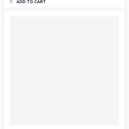
ADD TO CART
était :
est :
Note
4.00
sur 5
€3.00.
€2.00.