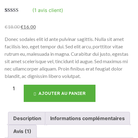
(
1
avis client)
Noté
1
5.00
sur
5 basé sur
Le
Le
€
18.00
€
16.00
notation
client
prix
prix
Donec sodales elit id ante pulvinar sagittis. Nulla sit amet
initial
actuel
facilisis leo, eget tempor dui. Sed elit arcu, porttitor vitae
était :
est :
rutrum eu, malesuada in magna. Curabitur dui justo, egestas
€18.00.
€16.00.
sit amet scelerisque vel, tincidunt id augue. Sed maximus mi
nec ullamcorper aliquam. Proin finibus erat feugiat dolor
blandit, ac dignissim libero volutpat.
quantité
AJOUTER AU PANIER
de
Battery
Blanket
Description
Informations complémentaires
Avis (1)