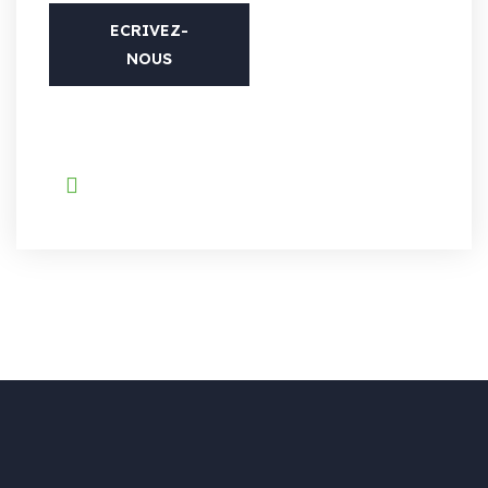
ECRIVEZ-
NOUS
TÉL
(33) 01-883-14657