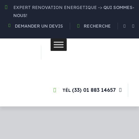
Optimisez Votre
Confort
avec
EXPERT RENOVATION ENERGETIQUE ->
QUI SOMMES-
nos
Solutions de Chauffage
NOUS!
Éco-Responsables
et nos
panneaux solaires
! 🌿
En Savoir plus !
DEMANDER UN DEVIS
RECHERCHE
Profiter des
aides
gouvernementales
généreuses
! 🌞
(33) 01 883 14657
TÉL