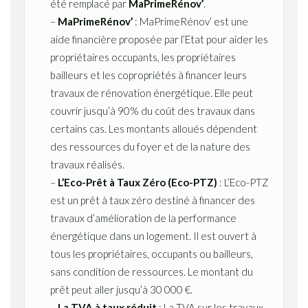
été remplacé par
MaPrimeRénov’
.
–
MaPrimeRénov’
: MaPrimeRénov’ est une
aide financière proposée par l’Etat pour aider les
propriétaires occupants, les propriétaires
bailleurs et les copropriétés à financer leurs
travaux de rénovation énergétique. Elle peut
couvrir jusqu’à 90% du coût des travaux dans
certains cas. Les montants alloués dépendent
des ressources du foyer et de la nature des
travaux réalisés.
–
L’Eco-Prêt à Taux Zéro (Eco-PTZ)
: L’Eco-PTZ
est un prêt à taux zéro destiné à financer des
travaux d’amélioration de la performance
énergétique dans un logement. Il est ouvert à
tous les propriétaires, occupants ou bailleurs,
sans condition de ressources. Le montant du
prêt peut aller jusqu’à 30 000 €.
–
La TVA à taux réduit
: La TVA sur les travaux