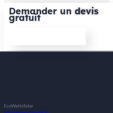
Demander un
devis
gratuit
JE DEMANDE MON DEVIS
EcoWattsSolar
info@ecowattssolar.fr