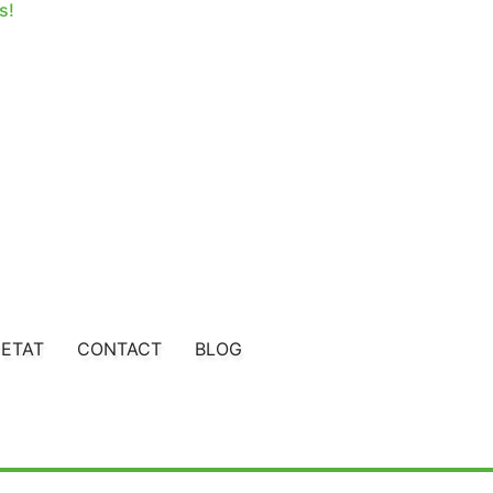
s!
olutions de Chauffage Éco-Responsables
et nos
pann
 des
aides gouvernementales généreuses
! 🌞
'ETAT
CONTACT
BLOG