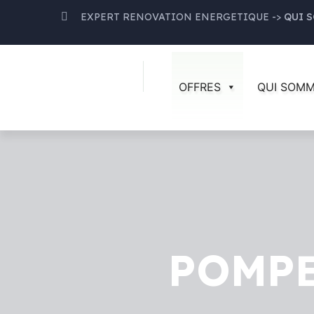
EXPERT RENOVATION ENERGETIQUE ->
QUI 
Optimisez Votre
Confort
avec nos
S
Profiter
OFFRES
QUI SOM
POMPE