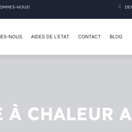
SOMMES-NOUS!
DE
olutions de Chauffage Éco-Responsables
et nos
pann
 des
aides gouvernementales généreuses
! 🌞
MES-NOUS
AIDES DE L'ETAT
CONTACT
BLOG
 À CHALEUR A