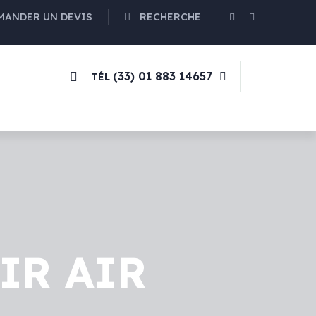
MANDER UN DEVIS
RECHERCHE
eaux solaires
! 🌿
En Savoir plus !
(33) 01 883 14657
TÉL
IR AIR