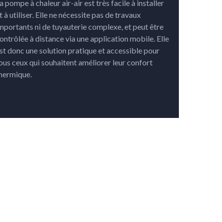
a pompe à chaleur air-air est très facile à installer
t à utiliser. Elle ne nécessite pas de travaux
mportants ni de tuyauterie complexe, et peut être
ontrôlée à distance via une application mobile. Elle
st donc une solution pratique et accessible pour
ous ceux qui souhaitent améliorer leur confort
hermique.
Z-NOUS