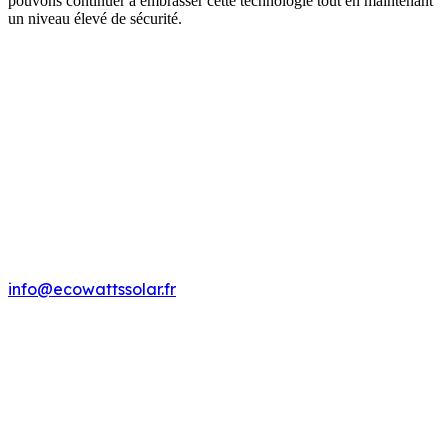
pouvons continuer à embrasser cette technologie tout en maintenant
un niveau élevé de sécurité.
EcoWattsSolar
info@ecowattssolar.fr
Ecowattssolar est une entreprise spécialisée dans
l'installation de panneaux solaires en
autoconsommation pour particuliers et professionnels.
Elle propose des solutions clés en main et accompagne
ses clients dans leur transition énergétique.