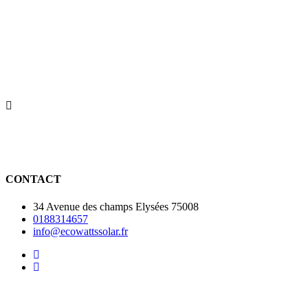
Optimisez Votre
Confort
avec nos
Solutions de 
CONTACT
34 Avenue des champs Elysées 75008
0188314657
info@ecowattssolar.fr