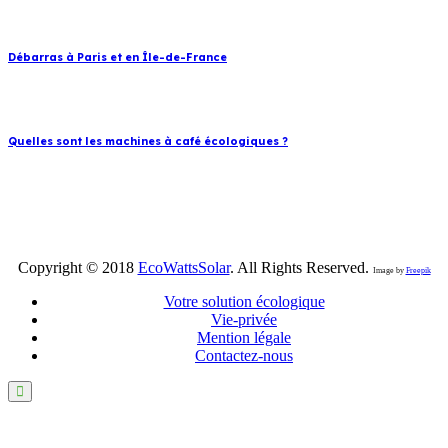
novembre 29, 2023
Débarras à Paris et en Île-de-France
novembre 22, 2023
Quelles sont les machines à café écologiques ?
Copyright © 2018
EcoWattsSolar
. All Rights Reserved.
Image by
Freepik
Votre solution écologique
Vie-privée
Mention légale
Contactez-nous